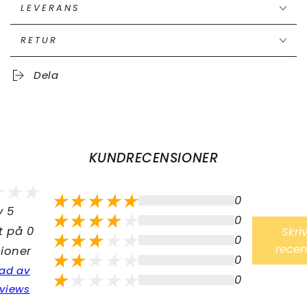
LEVERANS
RETUR
Dela
KUNDRECENSIONER
0
v 5
0
t på 0
Skri
0
recen
ioner
0
ad av
0
views