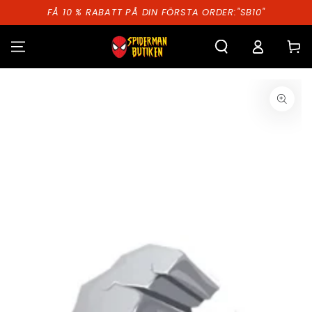
HOPPA TILL
FÅ 10 % RABATT PÅ DIN FÖRSTA ORDER:"SB10"
INNEHÅLLET
Kundva
GÅ TILL
PRODUKTINFORMATION
Öppna
media
1
i
modal