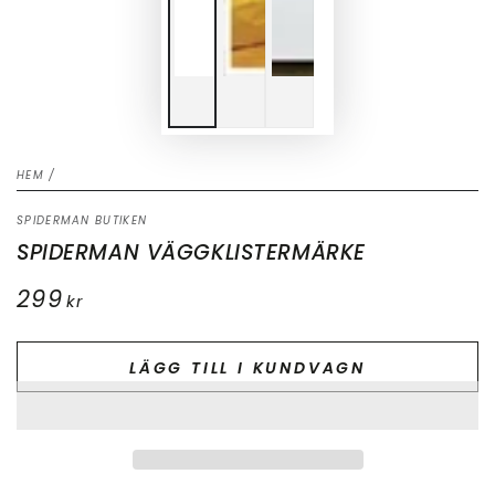
HEM
/
SPIDERMAN BUTIKEN
SPIDERMAN VÄGGKLISTERMÄRKE
299
Ordinarie
kr
pris
LÄGG TILL I KUNDVAGN