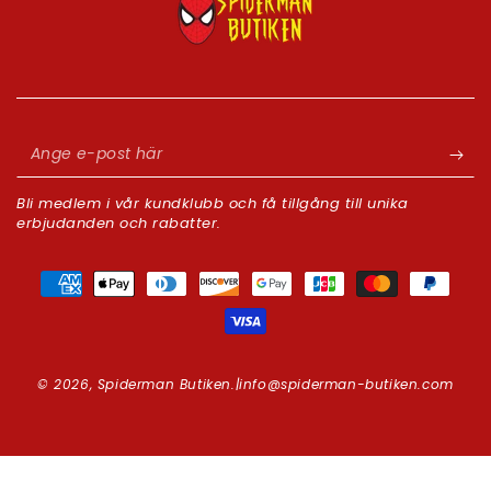
Ange
e-
Bli medlem i vår kundklubb och få tillgång till unika
post
erbjudanden och rabatter.
här
Betalningsmetoder
© 2026,
Spiderman Butiken
.|info@spiderman-butiken.com