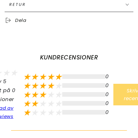
RETUR
Dela
KUNDRECENSIONER
0
v 5
0
t på 0
Skri
0
recen
ioner
0
ad av
0
views