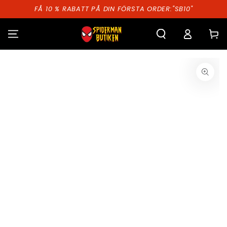
HOPPA TILL
FÅ 10 % RABATT PÅ DIN FÖRSTA ORDER:"SB10"
INNEHÅLLET
Kundva
GÅ TILL
PRODUKTINFORMATION
Öppna
media
1
i
modal