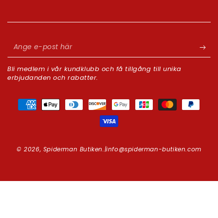
Ange
e-
Bli medlem i vår kundklubb och få tillgång till unika
post
erbjudanden och rabatter.
här
Betalningsmetoder
© 2026,
Spiderman Butiken
.|info@spiderman-butiken.com