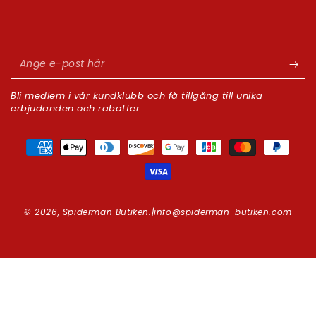
Ange
e-
Bli medlem i vår kundklubb och få tillgång till unika
post
erbjudanden och rabatter.
här
Betalningsmetoder
© 2026,
Spiderman Butiken
.|info@spiderman-butiken.com