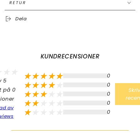
RETUR
Dela
KUNDRECENSIONER
0
v 5
0
t på 0
Skri
0
recen
ioner
0
ad av
0
views