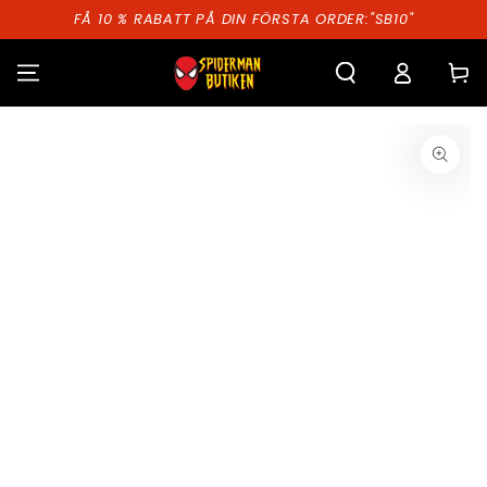
HOPPA TILL
FÅ 10 % RABATT PÅ DIN FÖRSTA ORDER:"SB10"
INNEHÅLLET
Kundva
GÅ TILL
PRODUKTINFORMATION
Öppna
media
1
i
modal