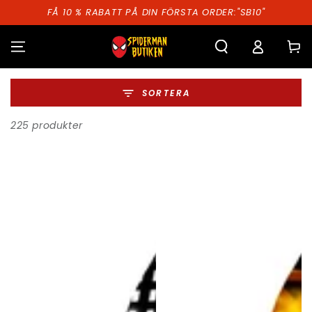
HOPPA TILL
FÅ 10 % RABATT PÅ DIN FÖRSTA ORDER:"SB10"
INNEHÅLLET
Kundva
SORTERA
225 produkter