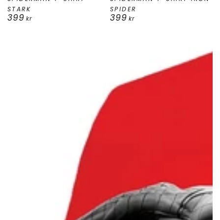
STARK
SPIDER
399
399
Ordinarie
Ordinarie
kr
kr
pris
pris