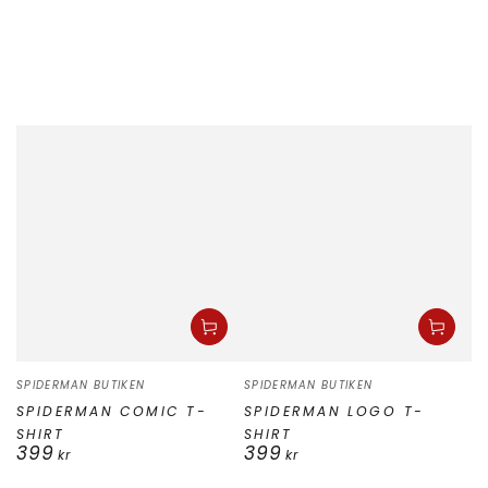
Säljare:
Säljare:
SPIDERMAN BUTIKEN
SPIDERMAN BUTIKEN
SPIDERMAN COMIC T-
SPIDERMAN LOGO T-
SHIRT
SHIRT
399
399
Ordinarie
Ordinarie
kr
kr
pris
pris