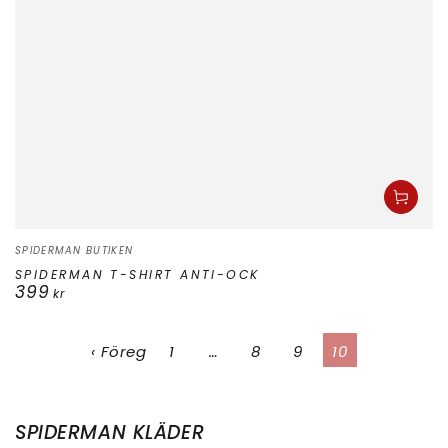
Säljare:
SPIDERMAN BUTIKEN
SPIDERMAN T-SHIRT ANTI-OCK
399
Ordinarie
kr
pris
‹ Föreg
1
…
8
9
10
SAMLING:
SPIDERMAN KLÄDER